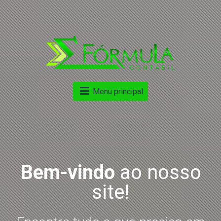
Menu principal
e
Bem-vindo
ao nosso
site!