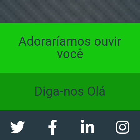
Adoraríamos ouvir
você
Diga-nos Olá