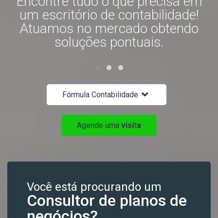
s
Encontre tudo o que precisa em
m
um escritório de contabilidade!
Atuamos no mercado obtendo
soluções pontuais.
Fórmula Contabilidade
Agende uma
visita
Você está procurando um
Consultor de planos de
negócios?