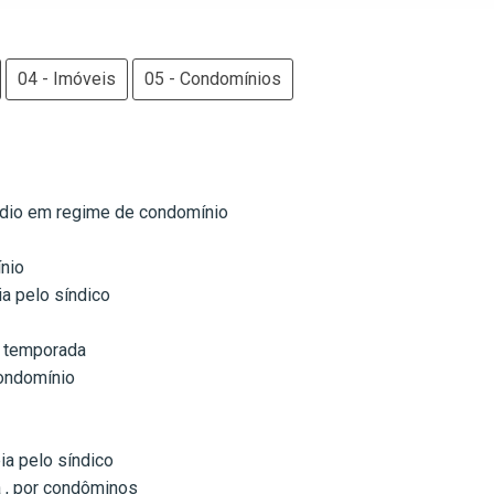
04 - Imóveis
05 - Condomínios
édio em regime de condomínio
nio
a pelo síndico
a temporada
condomínio
a pelo síndico
 , por condôminos