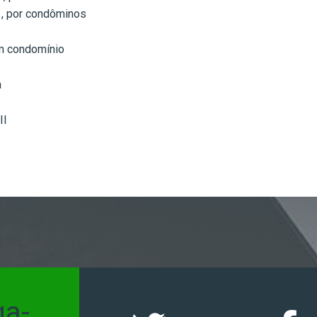
 , por condôminos
em condomínio
a
II
ga-