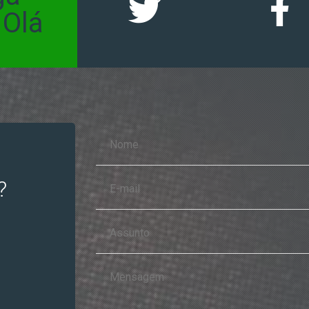
 Olá
?